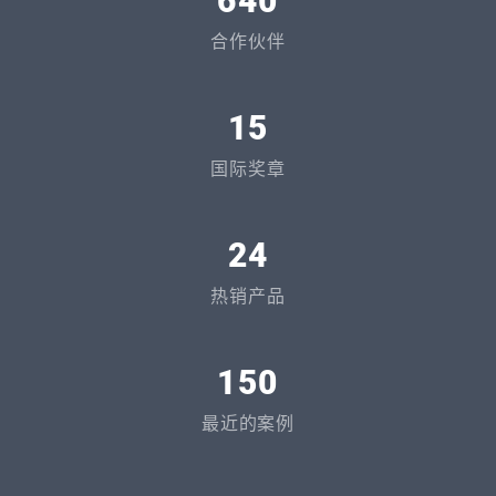
640
合作伙伴
15
国际奖章
24
热销产品
150
最近的案例