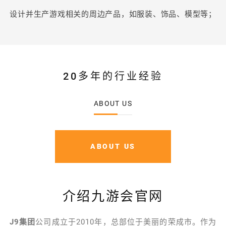
设计并生产游戏相关的周边产品，如服装、饰品、模型等；
20多年的行业经验
ABOUT US
ABOUT US
介绍九游会官网
J9集团
公司成立于2010年，总部位于美丽的荣成市。作为