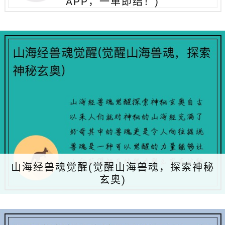
APP，一单即结！)
山海经兽魂觉醒(觉醒山海兽魂，探索神秘
玄奥)