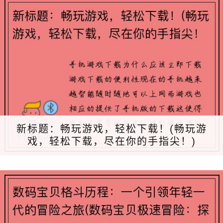
新标题：畅玩游戏，轻松下载！(畅玩游
戏，轻松下载，尽在你的手指尖！)