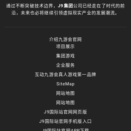
通过不断突破技术边界，
J9集团
公司已经走在了时代的前
沿，未来也必将继续引领虚拟现实产业的发展潮流。
介绍九游会官网
项目展示
集团游戏
企业服务
互动九游会真人游戏第一品牌
SiteMap
网站地图
网站地图
J9国际站官网网页版
J9国际站官网手机版入口
J9国际站官网APP下载