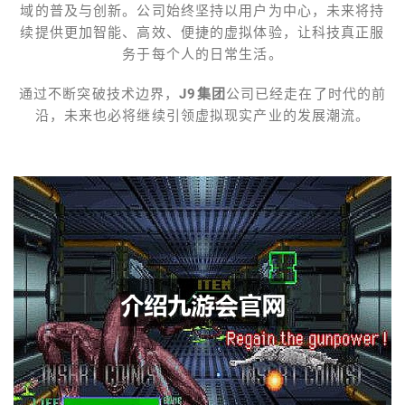
域的普及与创新。公司始终坚持以用户为中心，未来将持
续提供更加智能、高效、便捷的虚拟体验，让科技真正服
务于每个人的日常生活。
通过不断突破技术边界，
J9集团
公司已经走在了时代的前
沿，未来也必将继续引领虚拟现实产业的发展潮流。