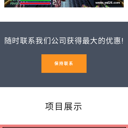
随时联系我们公司获得最大的优惠!
保持联系
项目展示